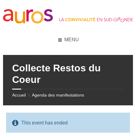
Skip
Skip
Skip
Skip
to
to
to
to
content
left
right
footer
sidebar
sidebar
MENU
Collecte Restos du
Coeur
Accueil
Agenda des manifestations
/
This event has ended