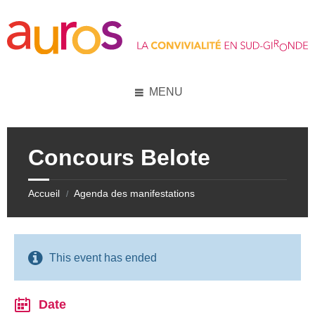
Skip
Skip
Skip
Skip
to
to
to
to
content
left
right
footer
sidebar
sidebar
MENU
Concours Belote
Accueil
Agenda des manifestations
/
This event has ended
Date