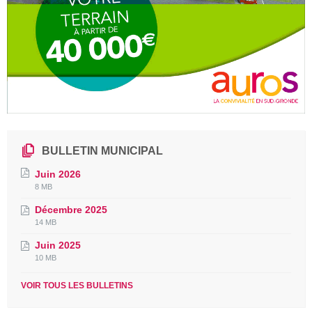
BULLETIN MUNICIPAL
Juin 2026
File
File
8 MB
extension:
size:
Décembre 2025
pdf
File
File
14 MB
extension:
size:
Juin 2025
pdf
File
File
10 MB
extension:
size:
pdf
VOIR TOUS LES BULLETINS