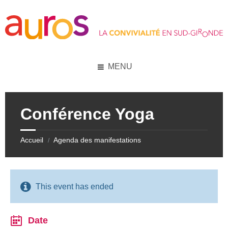
Skip
Skip
Skip
Skip
to
to
to
to
content
left
right
footer
sidebar
sidebar
MENU
Conférence Yoga
Accueil
Agenda des manifestations
/
This event has ended
Date