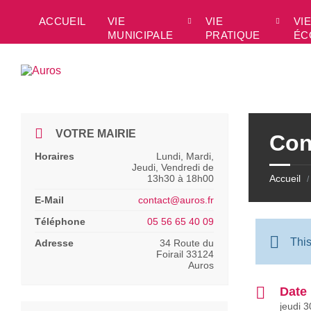
Skip
Skip
Skip
Skip
to
to
to
to
ACCUEIL
VIE
VIE
VIE
content
left
right
footer
MUNICIPALE
PRATIQUE
ÉC
sidebar
sidebar
VOTRE MAIRIE
Con
Horaires
Lundi, Mardi,
Jeudi, Vendredi de
13h30 à 18h00
Accueil
/
E-Mail
contact@auros.fr
Téléphone
05 56 65 40 09
Thi
Adresse
34 Route du
Foirail 33124
Auros
Date
jeudi 