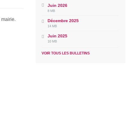
Juin 2026
File
File
8 MB
extension:
size:
 mairie.
Décembre 2025
pdf
File
File
14 MB
extension:
size:
Juin 2025
pdf
File
File
10 MB
extension:
size:
pdf
VOIR TOUS LES BULLETINS