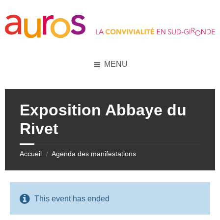
Skip
Skip
Skip
Skip
to
to
to
to
content
left
right
footer
sidebar
sidebar
MENU
Exposition Abbaye du
Rivet
Accueil
Agenda des manifestations
/
This event has ended