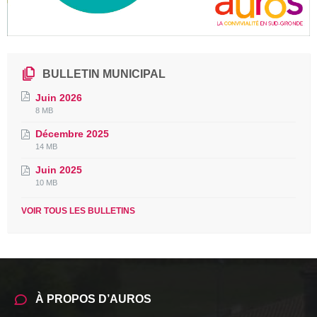
BULLETIN MUNICIPAL
Juin 2026
File
File
8 MB
extension:
size:
Décembre 2025
pdf
File
File
14 MB
extension:
size:
Juin 2025
pdf
File
File
10 MB
extension:
size:
pdf
VOIR TOUS LES BULLETINS
À PROPOS D’AUROS