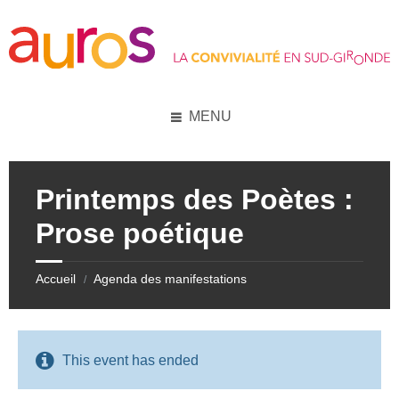
Skip
Skip
Skip
Skip
to
to
to
to
content
left
right
footer
sidebar
sidebar
MENU
Printemps des Poètes :
Prose poétique
Accueil
Agenda des manifestations
/
This event has ended