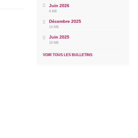
Juin 2026
File
File
8 MB
extension:
size:
Décembre 2025
pdf
File
File
14 MB
extension:
size:
Juin 2025
pdf
File
File
10 MB
extension:
size:
pdf
VOIR TOUS LES BULLETINS