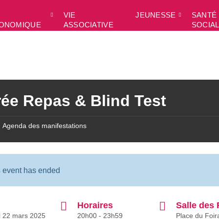
VIE
JEUNESSE
SANTÉ 
ONOMIQUE
ASSOCIATIVE
SOCIA
rée Repas & Blind Test
Agenda des manifestations
s event has ended
Horaires
Salle des 
 22 mars 2025
20h00 - 23h59
Place du Foira