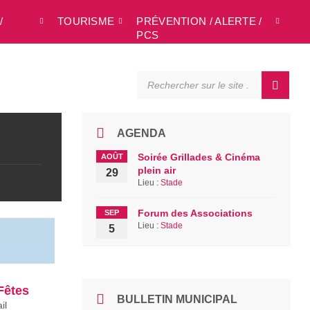
/
TOURISME
PRÉVENTION / ALERTE /
L
PCS
SEARCH:
AGENDA
Soirée Grillades & Cinéma
AOÛT
plein air
29
Lieu :
Stade
Forum des Associations
SEP
Lieu :
Stade
5
Fêtes
BULLETIN MUNICIPAL
il