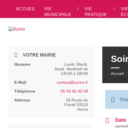
Skip
Skip
Skip
Skip
to
to
to
to
ACCUEIL
VIE
VIE
VIE
content
left
right
footer
MUNICIPALE
PRATIQUE
ÉC
sidebar
sidebar
VOTRE MAIRIE
Soi
Horaires
Lundi, Mardi,
Jeudi, Vendredi de
13h30 à 18h00
Accueil
/
E-Mail
contact@auros.fr
Téléphone
05 56 65 40 09
Thi
Adresse
34 Route du
Foirail 33124
Auros
Date
samedi