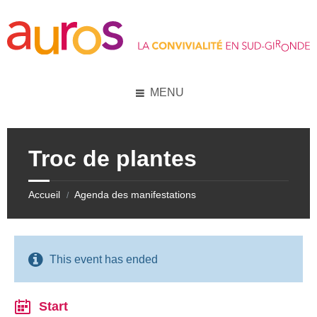
Skip
Skip
Skip
Skip
to
to
to
to
content
left
right
footer
sidebar
sidebar
MENU
Troc de plantes
Accueil
Agenda des manifestations
/
This event has ended
Start