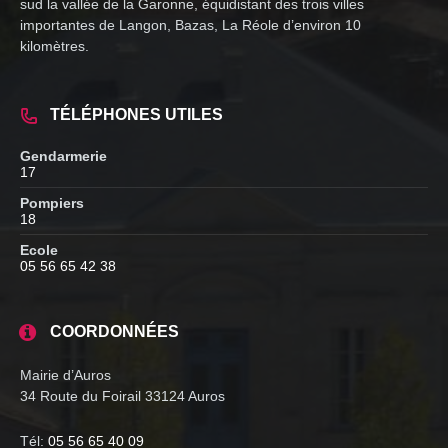
sud la vallée de la Garonne, équidistant des trois villes
importantes de Langon, Bazas, La Réole d’environ 10
kilomètres.
TÉLÉPHONES UTILES
Gendarmerie
17
Pompiers
18
Ecole
05 56 65 42 38
COORDONNÉES
Mairie d’Auros
34 Route du Foirail 33124 Auros
Tél:
05 56 65 40 09