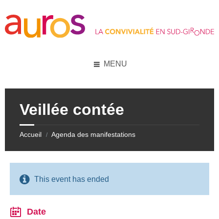
Skip
Skip
Skip
Skip
to
to
to
to
content
left
right
footer
sidebar
sidebar
MENU
Veillée contée
Accueil
Agenda des manifestations
/
This event has ended
Date