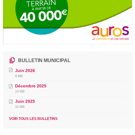
BULLETIN MUNICIPAL
Juin 2026
File
File
8 MB
extension:
size:
Décembre 2025
pdf
File
File
14 MB
extension:
size:
Juin 2025
pdf
File
File
10 MB
extension:
size:
pdf
VOIR TOUS LES BULLETINS