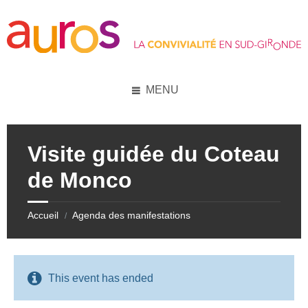
Skip
Skip
Skip
Skip
to
to
to
to
content
left
right
footer
sidebar
sidebar
MENU
Visite guidée du Coteau
de Monco
Accueil
Agenda des manifestations
/
This event has ended