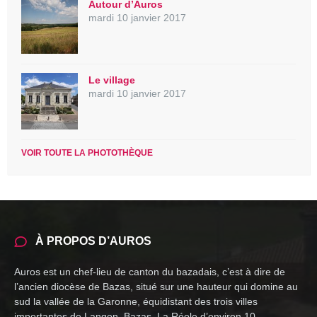
Autour d’Auros
mardi 10 janvier 2017
Le village
mardi 10 janvier 2017
VOIR TOUTE LA PHOTOTHÈQUE
À PROPOS D’AUROS
Auros est un chef-lieu de canton du bazadais, c’est à dire de
l’ancien diocèse de Bazas, situé sur une hauteur qui domine au
sud la vallée de la Garonne, équidistant des trois villes
importantes de Langon, Bazas, La Réole d’environ 10