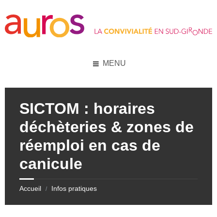
Skip
Skip
Skip
to
to
to
content
left
footer
sidebar
MENU
SICTOM : horaires
déchèteries & zones de
réemploi en cas de
canicule
Accueil
Infos pratiques
/