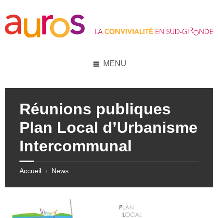
Skip
Skip
Skip
Skip
to
to
to
to
content
left
right
footer
sidebar
sidebar
MENU
Réunions publiques
Plan Local d’Urbanisme
Intercommunal
Accueil
News
/