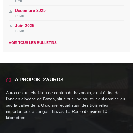
File
8 MB
extension:
size:
Décembre 2025
pdf
File
File
14 MB
extension:
size:
Juin 2025
pdf
File
File
10 MB
extension:
size:
pdf
VOIR TOUS LES BULLETINS
À PROPOS D’AUROS
Auros est un chef-lieu de canton du bazadais, c’est à dire de
l’ancien diocèse de Bazas, situé sur une hauteur qui domine au
sud la vallée de la Garonne, équidistant des trois villes
importantes de Langon, Bazas, La Réole d’environ 10
kilomètres.