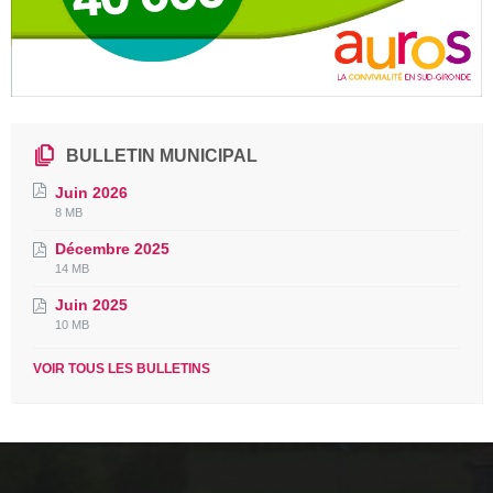
BULLETIN MUNICIPAL
Juin 2026
File
File
8 MB
extension:
size:
Décembre 2025
pdf
File
File
14 MB
extension:
size:
Juin 2025
pdf
File
File
10 MB
extension:
size:
pdf
VOIR TOUS LES BULLETINS