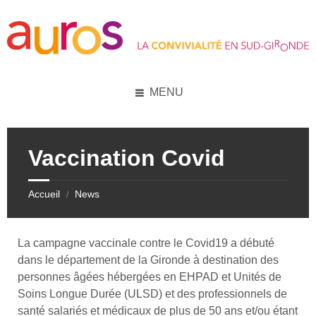
Skip
Skip
Skip
Skip
to
to
to
to
content
left
right
footer
sidebar
sidebar
MENU
Vaccination Covid
Accueil
News
/
La campagne vaccinale contre le Covid19 a débuté
dans le département de la Gironde à destination des
personnes âgées hébergées en EHPAD et Unités de
Soins Longue Durée (ULSD) et des professionnels de
santé salariés et médicaux de plus de 50 ans et/ou étant