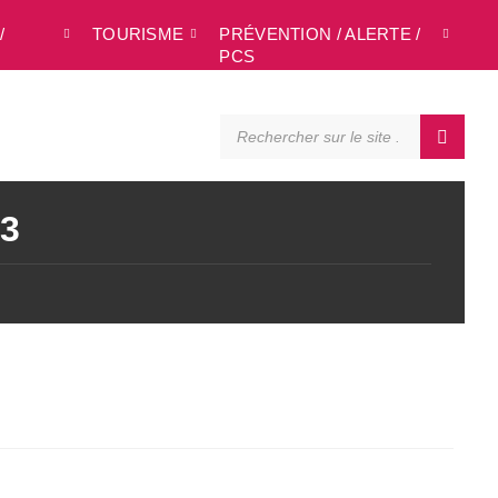
/
TOURISME
PRÉVENTION / ALERTE /
L
PCS
SEARCH:
23