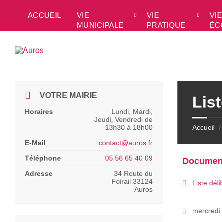
Skip
Skip
Skip
to
to
to
ACCUEIL
VIE
VIE
VIE
content
left
footer
MUNICIPALE
PRATIQUE
ÉC
sidebar
VOTRE MAIRIE
Lis
Horaires
Lundi, Mardi,
Jeudi, Vendredi de
13h30 à 18h00
Accueil
/
E-Mail
contact@auros.fr
Téléphone
05 56 65 40 09
Documen
Adresse
34 Route du
Foirail 33124
Liste dél
Auros
mercredi