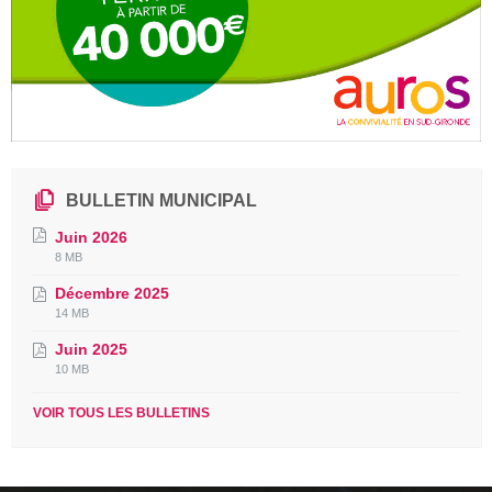
BULLETIN MUNICIPAL
Juin 2026
File
File
8 MB
extension:
size:
Décembre 2025
pdf
File
File
14 MB
extension:
size:
Juin 2025
pdf
File
File
10 MB
extension:
size:
pdf
VOIR TOUS LES BULLETINS