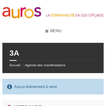
Skip
Skip
Skip
Skip
to
to
to
to
content
left
right
footer
sidebar
sidebar
MENU
3A
Accueil
Agenda des manifestations
/
Aucun évènement à venir