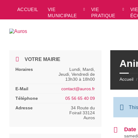
Skip
Skip
Skip
Skip
to
to
to
to
ACCUEIL
VIE
VIE
VIE
content
left
right
footer
MUNICIPALE
PRATIQUE
ÉC
sidebar
sidebar
VOTRE MAIRIE
Ani
Horaires
Lundi, Mardi,
Jeudi, Vendredi de
13h30 à 18h00
Accueil
/
E-Mail
contact@auros.fr
Téléphone
05 56 65 40 09
Thi
Adresse
34 Route du
Foirail 33124
Auros
Date
samedi