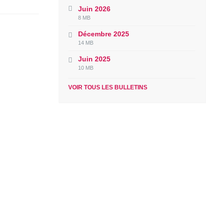
Juin 2026
File
File
8 MB
extension:
size:
Décembre 2025
pdf
File
File
14 MB
extension:
size:
Juin 2025
pdf
File
File
10 MB
extension:
size:
pdf
VOIR TOUS LES BULLETINS