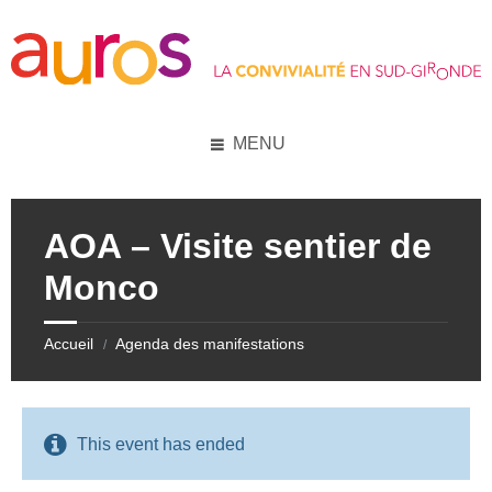
Skip
Skip
Skip
Skip
to
to
to
to
content
left
right
footer
sidebar
sidebar
MENU
AOA – Visite sentier de
Monco
Accueil
Agenda des manifestations
/
This event has ended