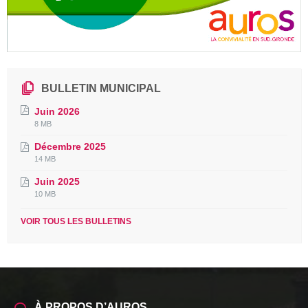
BULLETIN MUNICIPAL
Juin 2026
File
File
8 MB
extension:
size:
Décembre 2025
pdf
File
File
14 MB
extension:
size:
Juin 2025
pdf
File
File
10 MB
extension:
size:
pdf
VOIR TOUS LES BULLETINS
À PROPOS D’AUROS