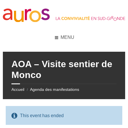
Skip
Skip
Skip
Skip
to
to
to
to
content
left
right
footer
sidebar
sidebar
MENU
AOA – Visite sentier de
Monco
Accueil
Agenda des manifestations
/
This event has ended