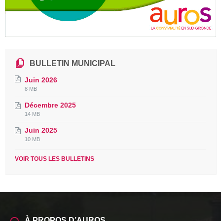
BULLETIN MUNICIPAL
Juin 2026
File
File
8 MB
extension:
size:
Décembre 2025
pdf
File
File
14 MB
extension:
size:
Juin 2025
pdf
File
File
10 MB
extension:
size:
pdf
VOIR TOUS LES BULLETINS
À PROPOS D’AUROS