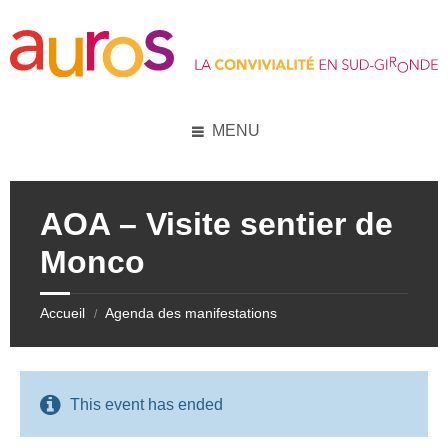
Skip
Skip
Skip
Skip
to
to
to
to
content
left
right
footer
sidebar
sidebar
MENU
AOA – Visite sentier de
Monco
Accueil
Agenda des manifestations
/
This event has ended