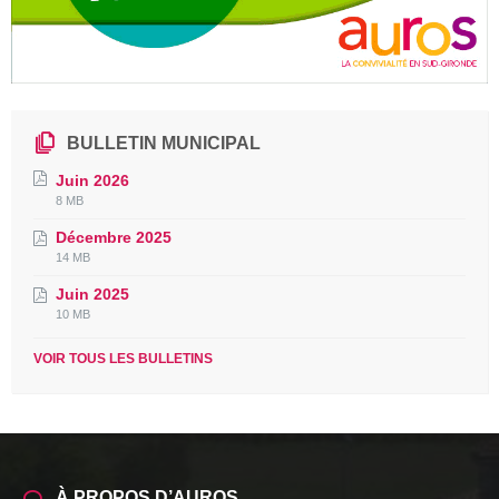
BULLETIN MUNICIPAL
Juin 2026
File
File
8 MB
extension:
size:
Décembre 2025
pdf
File
File
14 MB
extension:
size:
Juin 2025
pdf
File
File
10 MB
extension:
size:
pdf
VOIR TOUS LES BULLETINS
À PROPOS D’AUROS