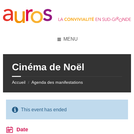
Skip
Skip
Skip
Skip
to
to
to
to
content
left
right
footer
sidebar
sidebar
MENU
Cinéma de Noël
Accueil
Agenda des manifestations
/
This event has ended
Date