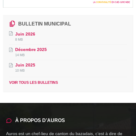
BULLETIN MUNICIPAL
Juin 2026
File
File
8 MB
extension:
size:
Décembre 2025
pdf
File
File
14 MB
extension:
size:
Juin 2025
pdf
File
File
10 MB
extension:
size:
pdf
VOIR TOUS LES BULLETINS
À PROPOS D’AUROS
Auros est un chef-lieu de canton du bazadais, c’est à dire de