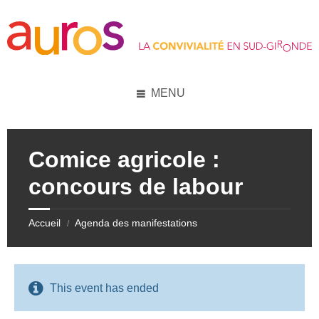
Skip
Skip
Skip
Skip
to
to
to
to
content
left
right
footer
sidebar
sidebar
MENU
Comice agricole :
concours de labour
Accueil
Agenda des manifestations
/
This event has ended