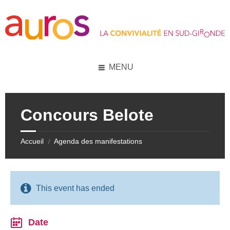
Skip
Skip
Skip
Skip
to
to
to
to
content
left
right
footer
sidebar
sidebar
MENU
Concours Belote
Accueil
Agenda des manifestations
/
This event has ended
Date