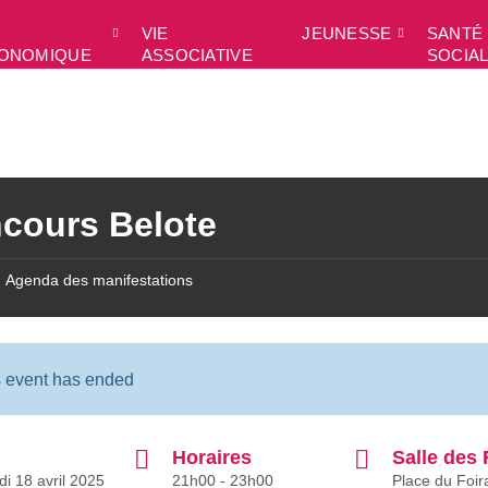
VIE
JEUNESSE
SANTÉ 
ONOMIQUE
ASSOCIATIVE
SOCIA
cours Belote
Agenda des manifestations
s event has ended
Horaires
Salle des 
di 18 avril 2025
21h00 - 23h00
Place du Foira