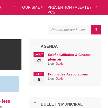
/
TOURISME
PRÉVENTION / ALERTE /
L
PCS
SEARCH:
AGENDA
Soirée Grillades & Cinéma
AOÛT
plein air
29
Lieu :
Stade
Forum des Associations
SEP
Lieu :
Stade
5
Fêtes
BULLETIN MUNICIPAL
il