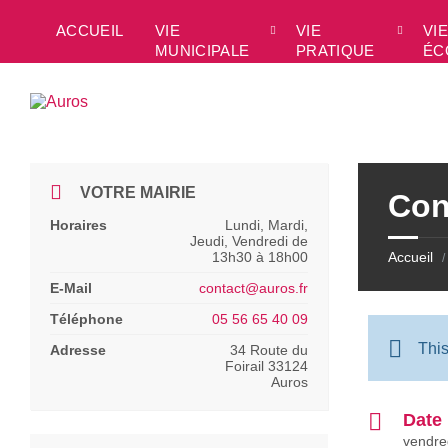
Skip
Skip
Skip
Skip
to
to
to
to
ACCUEIL
VIE
VIE
VIE
content
left
right
footer
MUNICIPALE
PRATIQUE
ÉC
sidebar
sidebar
VOTRE MAIRIE
Con
Horaires
Lundi, Mardi,
Jeudi, Vendredi de
13h30 à 18h00
Accueil
/
E-Mail
contact@auros.fr
Téléphone
05 56 65 40 09
Thi
Adresse
34 Route du
Foirail 33124
Auros
Date
vendre