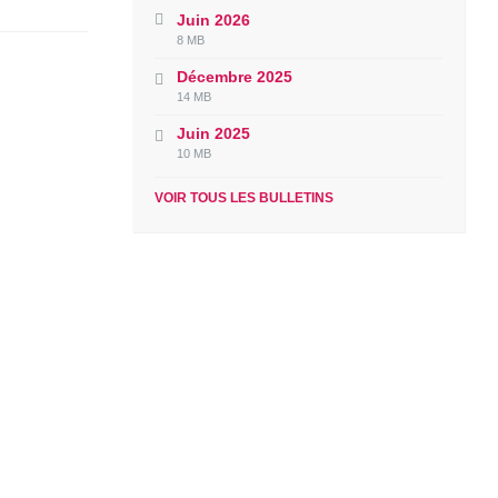
Juin 2026
File
File
8 MB
extension:
size:
Décembre 2025
pdf
File
File
14 MB
extension:
size:
Juin 2025
pdf
File
File
10 MB
extension:
size:
pdf
VOIR TOUS LES BULLETINS