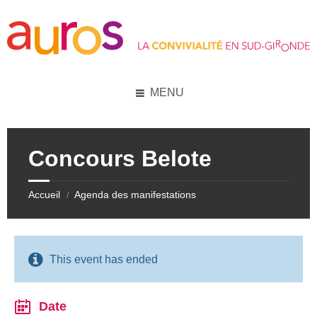
Skip
Skip
Skip
Skip
to
to
to
to
content
left
right
footer
sidebar
sidebar
MENU
Concours Belote
Accueil
Agenda des manifestations
/
This event has ended
Date