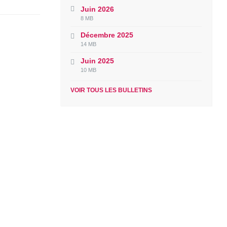
Juin 2026
File
File
8 MB
extension:
size:
Décembre 2025
pdf
File
File
14 MB
extension:
size:
Juin 2025
pdf
File
File
10 MB
extension:
size:
pdf
VOIR TOUS LES BULLETINS