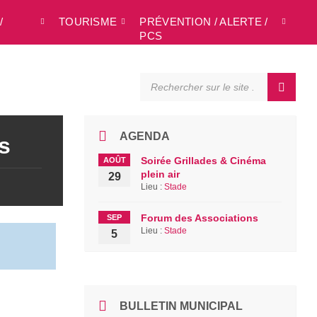
/
TOURISME
PRÉVENTION / ALERTE /
L
PCS
SEARCH:
AGENDA
s
Soirée Grillades & Cinéma
AOÛT
plein air
29
Lieu :
Stade
Forum des Associations
SEP
Lieu :
Stade
5
BULLETIN MUNICIPAL