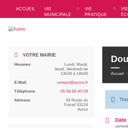
Skip
Skip
Skip
Skip
to
to
to
to
ACCUEIL
VIE
VIE
VIE
content
left
right
footer
MUNICIPALE
PRATIQUE
ÉC
sidebar
sidebar
VOTRE MAIRIE
Dou
Horaires
Lundi, Mardi,
Jeudi, Vendredi de
13h30 à 18h00
Accueil
/
E-Mail
contact@auros.fr
Téléphone
05 56 65 40 09
Thi
Adresse
34 Route du
Foirail 33124
Auros
Date
samedi