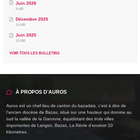
Juin 2026
File
File
8 MB
extension:
size:
Décembre 2025
pdf
File
File
14 MB
extension:
size:
Juin 2025
pdf
File
File
10 MB
extension:
size:
pdf
VOIR TOUS LES BULLETINS
À PROPOS D’AUROS
Auros est un chef-lieu de canton du bazadais, c’est à dire de
l’ancien diocèse de Bazas, situé sur une hauteur qui domine au
sud la vallée de la Garonne, équidistant des trois villes
importantes de Langon, Bazas, La Réole d’environ 10
kilomètres.