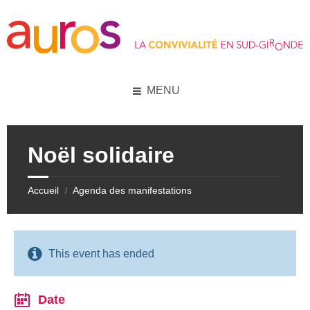
Skip
Skip
Skip
Skip
to
to
to
to
content
left
right
footer
sidebar
sidebar
MENU
Noël solidaire
Accueil
Agenda des manifestations
/
This event has ended
Date