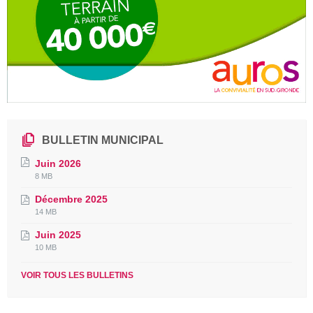
BULLETIN MUNICIPAL
Juin 2026
File
File
8 MB
extension:
size:
Décembre 2025
pdf
File
File
14 MB
extension:
size:
Juin 2025
pdf
File
File
10 MB
extension:
size:
pdf
VOIR TOUS LES BULLETINS