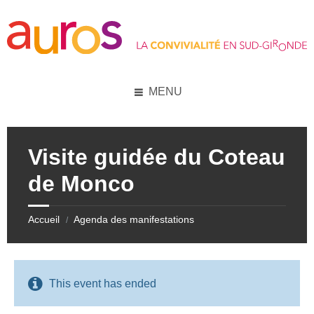
Skip
Skip
Skip
Skip
to
to
to
to
content
left
right
footer
sidebar
sidebar
MENU
Visite guidée du Coteau
de Monco
Accueil
Agenda des manifestations
/
This event has ended