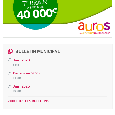
BULLETIN MUNICIPAL
Juin 2026
File
File
8 MB
extension:
size:
Décembre 2025
pdf
File
File
14 MB
extension:
size:
Juin 2025
pdf
File
File
10 MB
extension:
size:
pdf
VOIR TOUS LES BULLETINS