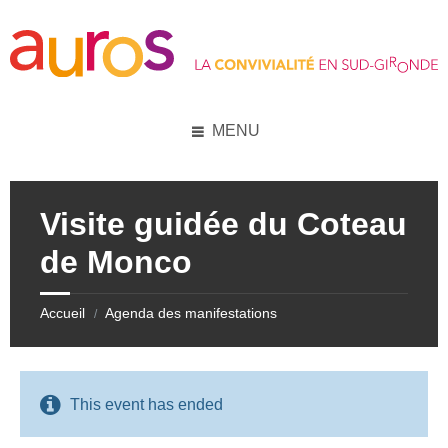
Skip
Skip
Skip
Skip
to
to
to
to
content
left
right
footer
sidebar
sidebar
MENU
Visite guidée du Coteau
de Monco
Accueil
Agenda des manifestations
/
This event has ended