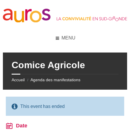
Skip
Skip
Skip
Skip
to
to
to
to
content
left
right
footer
sidebar
sidebar
MENU
Comice Agricole
Accueil
Agenda des manifestations
/
This event has ended
Date