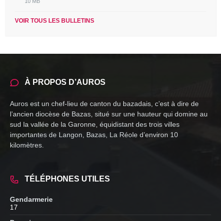
File
10 MB
extension:
size:
pdf
VOIR TOUS LES BULLETINS
À PROPOS D’AUROS
Auros est un chef-lieu de canton du bazadais, c’est à dire de
l’ancien diocèse de Bazas, situé sur une hauteur qui domine au
sud la vallée de la Garonne, équidistant des trois villes
importantes de Langon, Bazas, La Réole d’environ 10
kilomètres.
TÉLÉPHONES UTILES
Gendarmerie
17