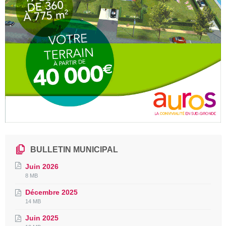
BULLETIN MUNICIPAL
Juin 2026
File
File
8 MB
extension:
size:
Décembre 2025
pdf
File
File
14 MB
extension:
size:
Juin 2025
pdf
File